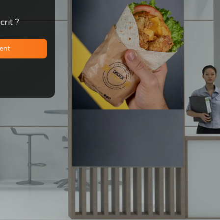
rit ?
ment